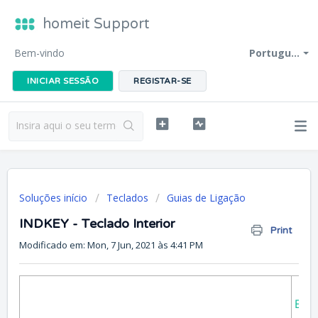
homeit Support
Bem-vindo
Portugu...
INICIAR SESSÃO
REGISTAR-SE
Soluções início
Teclados
Guias de Ligação
INDKEY - Teclado Interior
Print
Modificado em: Mon, 7 Jun, 2021 às 4:41 PM
Espe