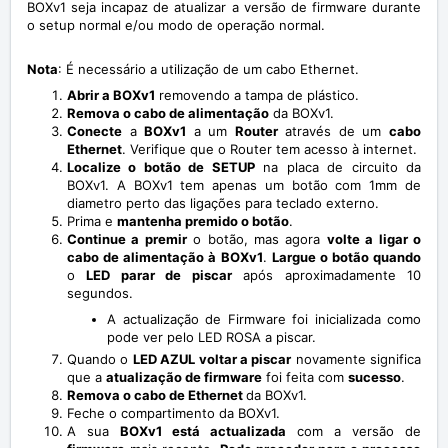
BOXv1 seja incapaz de atualizar a versão de firmware durante
o setup normal e/ou modo de operação normal.
Nota
: É necessário a utilização de um cabo Ethernet.
Abrir a BOXv1
removendo a tampa de plástico.
Remova o cabo de alimentação
da BOXv1.
Conecte
a
BOXv1
a um
Router
através de um
cabo
Ethernet
. Verifique que o Router tem acesso à internet.
Localize o botão de
SETUP
na placa de circuito da
BOXv1. A BOXv1 tem apenas um botão com 1mm de
diametro perto das ligações para teclado externo.
Prima e
mantenha premido o botão
.
Continue a premir
o botão, mas agora
volte a ligar o
cabo de alimentação à BOXv1
.
Largue o botão
quando
o
LED parar de piscar
após aproximadamente 10
segundos.
A actualização de Firmware foi inicializada como
pode ver pelo LED ROSA a piscar.
Quando o
LED AZUL voltar a piscar
novamente significa
que a
atualização de firmware
foi feita com
sucesso
.
Remova o cabo de Ethernet
da BOXv1.
Feche o compartimento da BOXv1.
A sua
BOXv1 está actualizada
com a versão de